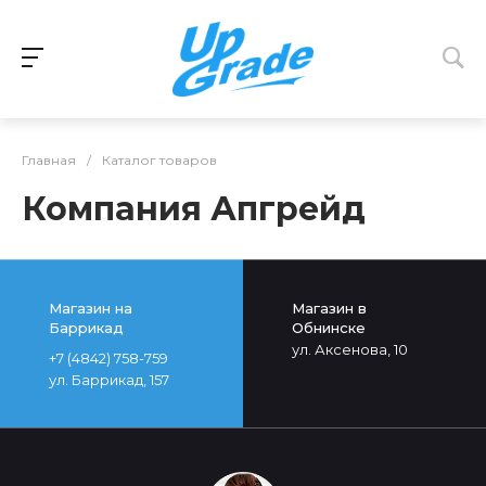
Главная
/
Каталог товаров
Компания Апгрейд
Магазин на
Магазин в
Баррикад
Обнинске
ул. Аксенова, 10
+7 (4842) 758-759
ул. Баррикад, 157