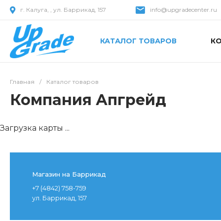
г. Калуга, , ул. Баррикад, 157
info@upgradecenter.ru
КАТАЛОГ ТОВАРОВ
К
Главная
/
Каталог товаров
Компания Апгрейд
Загрузка карты ...
Магазин на Баррикад
+7 (4842) 758-759
ул. Баррикад, 157