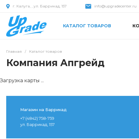
г. Калуга, , ул. Баррикад, 157
info@upgradecenter.ru
КАТАЛОГ ТОВАРОВ
К
Главная
/
Каталог товаров
Компания Апгрейд
Загрузка карты ...
Магазин на Баррикад
+7 (4842) 758-759
ул. Баррикад, 157