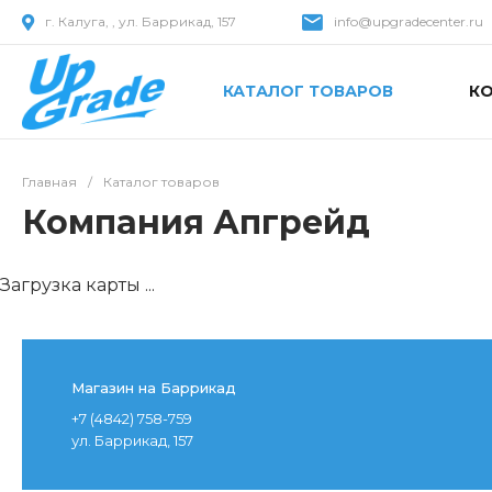
г. Калуга, , ул. Баррикад, 157
info@upgradecenter.ru
КАТАЛОГ ТОВАРОВ
К
Главная
/
Каталог товаров
Компания Апгрейд
Загрузка карты ...
Магазин на Баррикад
+7 (4842) 758-759
ул. Баррикад, 157