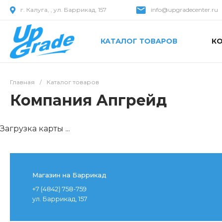
г. Калуга, , ул. Баррикад, 157
info@upgradecenter.ru
КАТАЛОГ ТОВАРОВ
К
Главная
/
Каталог товаров
Компания Апгрейд
Загрузка карты ...
Магазин на Баррикад
+7 (4842) 758-759
ул. Баррикад, 157