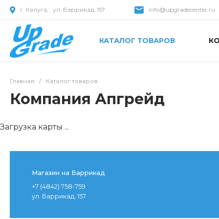
г. Калуга, , ул. Баррикад, 157
info@upgradecenter.ru
КАТАЛОГ ТОВАРОВ
К
Главная
/
Каталог товаров
Компания Апгрейд
Загрузка карты ...
Магазин на Баррикад
+7 (4842) 758-759
ул. Баррикад, 157