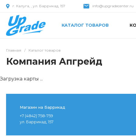
г. Калуга, , ул. Баррикад, 157
info@upgradecenter.ru
КАТАЛОГ ТОВАРОВ
К
Главная
/
Каталог товаров
Компания Апгрейд
Загрузка карты ...
Магазин на Баррикад
+7 (4842) 758-759
ул. Баррикад, 157