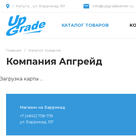
г. Калуга, , ул. Баррикад, 157
info@upgradecenter.ru
КАТАЛОГ ТОВАРОВ
К
Главная
/
Каталог товаров
Компания Апгрейд
Загрузка карты ...
Магазин на Баррикад
+7 (4842) 758-759
ул. Баррикад, 157