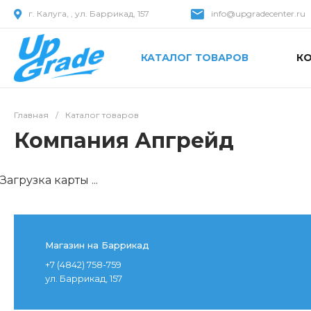
г. Калуга, , ул. Баррикад, 157
info@upgradecenter.ru
КАТАЛОГ ТОВАРОВ
К
Главная
/
Каталог товаров
Компания Апгрейд
Загрузка карты ...
Магазин на Баррикад
+7 (4842) 758-759
ул. Баррикад, 157