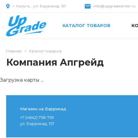
г. Калуга, , ул. Баррикад, 157
info@upgradecenter.ru
КАТАЛОГ ТОВАРОВ
К
Главная
/
Каталог товаров
Компания Апгрейд
Загрузка карты ...
Магазин на Баррикад
+7 (4842) 758-759
ул. Баррикад, 157